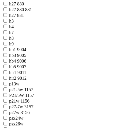
h27 880
h27 880 881
h27 881
h3
h4
h7
h8
h9
hb1 9004
hb3 9005
hb4 9006
hb5 9007
hir1 9011
hir2 9012
p13w
p21-5w 1157
P21/5W 1157
p21w 1156
p27-7w 3157
p27w 3156
psx24w
psx26w