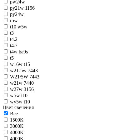
pw24w
py21w 1156
py24w
r5w
t10 w5w
t3
t4.2
t4.7
t4w ba9s
t5
w16w t15
w21-5w 7443
W21/5W 7443
w21w 7440
w27w 3156
w5w t10
wy5w t10
Цвет свечения
Все
1500К
3000К
4000K
4000К