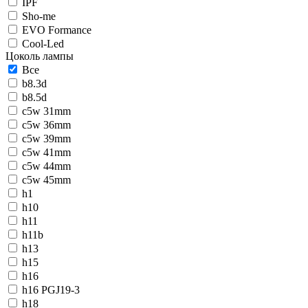
IPF
Sho-me
EVO Formance
Cool-Led
Цоколь лампы
Все
b8.3d
b8.5d
c5w 31mm
c5w 36mm
c5w 39mm
c5w 41mm
c5w 44mm
c5w 45mm
h1
h10
h11
h11b
h13
h15
h16
h16 PGJ19-3
h18