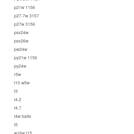
p21w 1156
p27-7w 3157
p27w 3156
psx24w
psx26w
pw24w
py21w 1156
py24w
r5w
t10 w5w
t3
t4.2
t4.7
t4w ba9s
t5
w16w t15