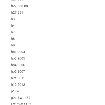
h27 880 881
h27 881
h3
h4
h7
h8
h9
hb1 9004
hb3 9005
hb4 9006
hb5 9007
hir1 9011
hir2 9012
p13w
p21-5w 1157
P21/5W 1157