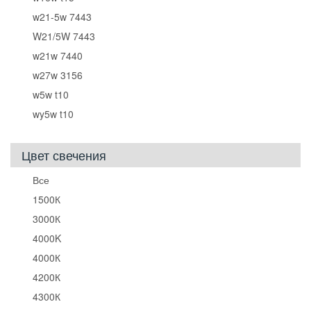
w21-5w 7443
W21/5W 7443
w21w 7440
w27w 3156
w5w t10
wy5w t10
Цвет свечения
Все
1500К
3000К
4000K
4000К
4200К
4300К