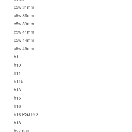
c5w 31mm
c5w 36mm
c5w 39mm
c5w 41mm
c5w 44mm
c5w 45mm
h1
h10
h11
h11b
h13
h15
h16
h16 PGJ19-3
h18
h27 880