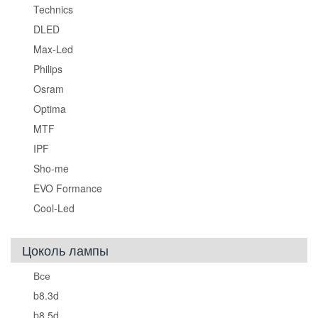
Technics
DLED
Max-Led
Philips
Osram
Optima
MTF
IPF
Sho-me
EVO Formance
Cool-Led
Цоколь лампы
Все
b8.3d
b8.5d