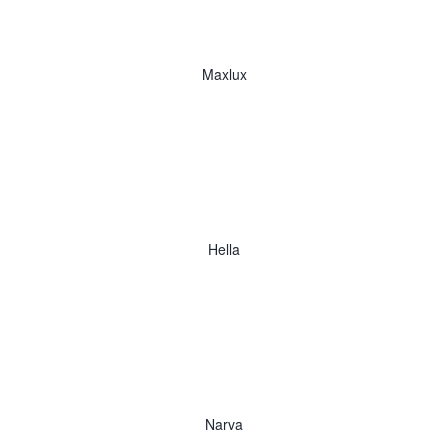
Maxlux
Hella
Narva