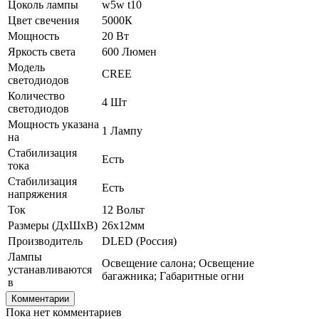
Цоколь лампы
w5w t10
Цвет свечения
5000К
Мощность
20 Вт
Яркость света
600 Люмен
Модель
CREE
светодиодов
Количество
4 Шт
светодиодов
Мощность указана
1 Лампу
на
Стабилизация
Есть
тока
Стабилизация
Есть
напряжения
Ток
12 Вольт
Размеры (ДхШхВ)
26х12мм
Производитель
DLED (Россия)
Лампы
Освещение салона; Освещение
устанавливаются
багажника; Габаритные огни
в
Комментарии
Пока нет комментариев