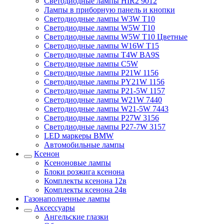
Светодиодные лампы HIR2 9012
Лампы в приборную панель и кнопки
Светодиодные лампы W3W T10
Светодиодные лампы W5W T10
Светодиодные лампы W5W T10 Цветные
Светодиодные лампы W16W T15
Светодиодные лампы T4W BA9S
Светодиодные лампы C5W
Светодиодные лампы P21W 1156
Светодиодные лампы PY21W 1156
Светодиодные лампы P21-5W 1157
Светодиодные лампы W21W 7440
Светодиодные лампы W21-5W 7443
Светодиодные лампы P27W 3156
Светодиодные лампы P27-7W 3157
LED маркеры BMW
Автомобильные лампы
Ксенон
Ксеноновые лампы
Блоки розжига ксенона
Комплекты ксенона 12в
Комплекты ксенона 24в
Газонаполненные лампы
Аксессуары
Ангельские глазки