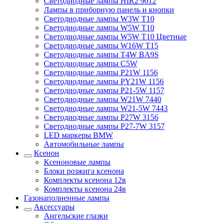
Светодиодные лампы HIR2 9012
Лампы в приборную панель и кнопки
Светодиодные лампы W3W T10
Светодиодные лампы W5W T10
Светодиодные лампы W5W T10 Цветные
Светодиодные лампы W16W T15
Светодиодные лампы T4W BA9S
Светодиодные лампы C5W
Светодиодные лампы P21W 1156
Светодиодные лампы PY21W 1156
Светодиодные лампы P21-5W 1157
Светодиодные лампы W21W 7440
Светодиодные лампы W21-5W 7443
Светодиодные лампы P27W 3156
Светодиодные лампы P27-7W 3157
LED маркеры BMW
Автомобильные лампы
Ксенон
Ксеноновые лампы
Блоки розжига ксенона
Комплекты ксенона 12в
Комплекты ксенона 24в
Газонаполненные лампы
Аксессуары
Ангельские глазки