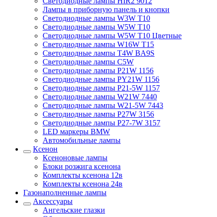
Светодиодные лампы HIR2 9012
Лампы в приборную панель и кнопки
Светодиодные лампы W3W T10
Светодиодные лампы W5W T10
Светодиодные лампы W5W T10 Цветные
Светодиодные лампы W16W T15
Светодиодные лампы T4W BA9S
Светодиодные лампы C5W
Светодиодные лампы P21W 1156
Светодиодные лампы PY21W 1156
Светодиодные лампы P21-5W 1157
Светодиодные лампы W21W 7440
Светодиодные лампы W21-5W 7443
Светодиодные лампы P27W 3156
Светодиодные лампы P27-7W 3157
LED маркеры BMW
Автомобильные лампы
Ксенон
Ксеноновые лампы
Блоки розжига ксенона
Комплекты ксенона 12в
Комплекты ксенона 24в
Газонаполненные лампы
Аксессуары
Ангельские глазки