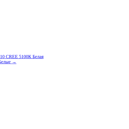
 10 CREE 5100К Белая
 Белые →