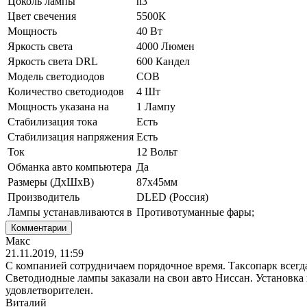
Цоколь лампы
h3
Цвет свечения
5500К
Мощность
40 Вт
Яркость света
4000 Люмен
Яркость света DRL
600 Кандел
Модель светодиодов
COB
Количество светодиодов
4 Шт
Мощность указана на
1 Лампу
Стабилизация тока
Есть
Стабилизация напряжения
Есть
Ток
12 Вольт
Обманка авто компьютера
Да
Размеры (ДхШхВ)
87x45мм
Производитель
DLED (Россия)
Лампы устанавливаются в
Противотуманные фары;
Комментарии
Макс
21.11.2019, 11:59
С компанией сотрудничаем порядочное время. Таксопарк всегда
Светодиодные лампы заказали на свои авто Ниссан. Установка п
удовлетворителен.
Виталий