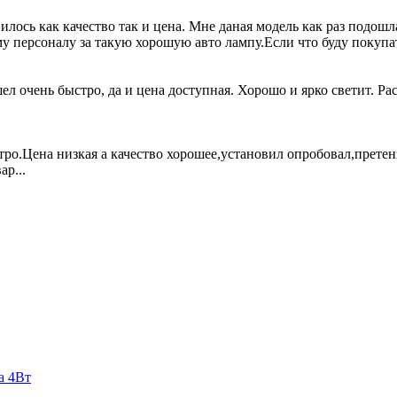
лось как качество так и цена. Мне даная модель как раз подошл
му персоналу за такую хорошую авто лампу.Если что буду покупат
ел очень быстро, да и цена доступная. Хорошо и ярко светит. Ра
тро.Цена низкая а качество хорошее,установил опробовал,претен
р...
а 4Вт