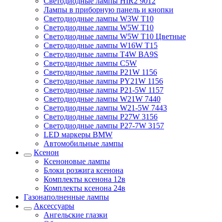
Светодиодные лампы HIR2 9012
Лампы в приборную панель и кнопки
Светодиодные лампы W3W T10
Светодиодные лампы W5W T10
Светодиодные лампы W5W T10 Цветные
Светодиодные лампы W16W T15
Светодиодные лампы T4W BA9S
Светодиодные лампы C5W
Светодиодные лампы P21W 1156
Светодиодные лампы PY21W 1156
Светодиодные лампы P21-5W 1157
Светодиодные лампы W21W 7440
Светодиодные лампы W21-5W 7443
Светодиодные лампы P27W 3156
Светодиодные лампы P27-7W 3157
LED маркеры BMW
Автомобильные лампы
Ксенон
Ксеноновые лампы
Блоки розжига ксенона
Комплекты ксенона 12в
Комплекты ксенона 24в
Газонаполненные лампы
Аксессуары
Ангельские глазки