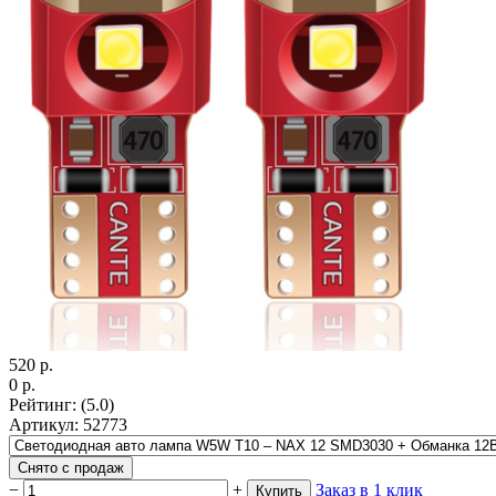
520
р.
0
р.
Рейтинг
:
(5.0)
Артикул
:
52773
Снято с продаж
−
+
Заказ в 1 клик
Купить