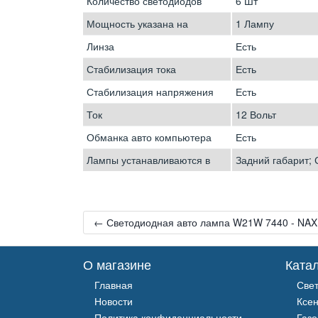
Количество светодиодов
6 Шт
Мощность указана на
1 Лампу
Линза
Есть
Стабилизация тока
Есть
Стабилизация напряжения
Есть
Ток
12 Вольт
Обманка авто компьютера
Есть
Лампы устанавливаются в
Задний габарит; 
← Светодиодная авто лампа W21W 7440 - NAX 
О магазине
Ката
Главная
Све
Новости
Ксе
Политика конфиденциальности
Газ