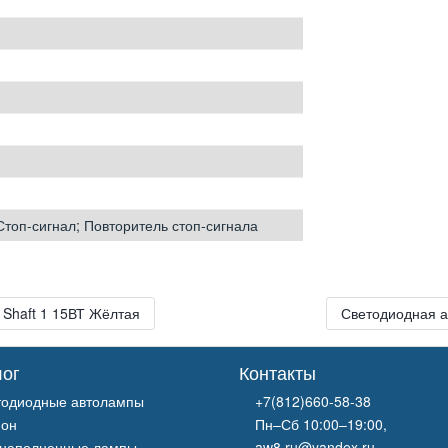
Стоп-сигнал; Повторитель стоп-сигнала
Shaft 1 15ВТ Жёлтая
Светодиодная а
лог
Контакты
тодиодные автолампы
+7(812)660-58-38
нон
Пн–Сб 10:00–19:00,
онаполненные лампы
aw8.ru@yandex.ru