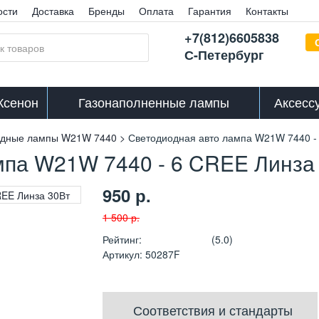
ости
Доставка
Бренды
Оплата
Гарантия
Контакты
+7(812)6605838
С-Петербург
Ксенон
Газонаполненные лампы
Аксесс
одные лампы W21W 7440
Светодиодная авто лампа W21W 7440 -
мпа W21W 7440 - 6 CREE Линза
950
р.
1 500
р.
Рейтинг
:
(5.0)
Артикул
:
50287F
Соответствия и стандарты