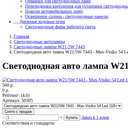
Обманки для светодиодных ламп
Переходники крепления для установки светодиодн
Цоколи автомобильных ламп
Освещение салона - светодиодные панели
Дневные ходовые огни
Светодиодные фары рабочего света
Главная
Светодиодные автолампы
Светодиодные лампы W21-5W 7443
Светодиодная авто лампа W21/5W 7443 - Max-Visiko 54 L
Светодиодная авто лампа W21/
560
р.
0
р.
Рейтинг
:
(4.0)
Артикул
:
50305
Снято с продаж
−
+
Заказ в 1 клик
Купить
Соответствия и стандарты