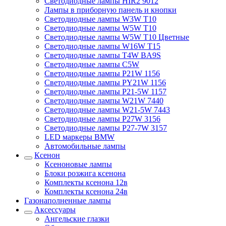
Светодиодные лампы HIR2 9012
Лампы в приборную панель и кнопки
Светодиодные лампы W3W T10
Светодиодные лампы W5W T10
Светодиодные лампы W5W T10 Цветные
Светодиодные лампы W16W T15
Светодиодные лампы T4W BA9S
Светодиодные лампы C5W
Светодиодные лампы P21W 1156
Светодиодные лампы PY21W 1156
Светодиодные лампы P21-5W 1157
Светодиодные лампы W21W 7440
Светодиодные лампы W21-5W 7443
Светодиодные лампы P27W 3156
Светодиодные лампы P27-7W 3157
LED маркеры BMW
Автомобильные лампы
Ксенон
Ксеноновые лампы
Блоки розжига ксенона
Комплекты ксенона 12в
Комплекты ксенона 24в
Газонаполненные лампы
Аксессуары
Ангельские глазки