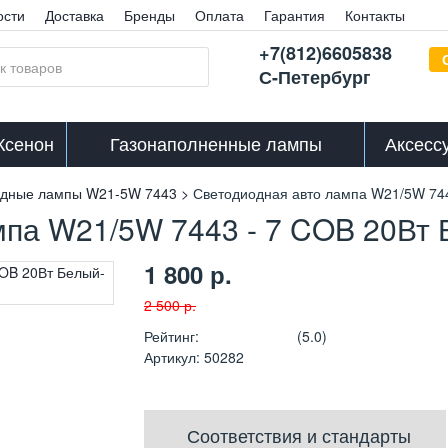
ости
Доставка
Бренды
Оплата
Гарантия
Контакты
+7(812)6605838
С-Петербург
Ксенон
Газонаполненные лампы
Аксесс
одные лампы W21-5W 7443
Светодиодная авто лампа W21/5W 74
мпа W21/5W 7443 - 7 COB 20Вт
1 800
р.
2 500
р.
Рейтинг
:
(5.0)
Артикул
:
50282
Соответствия и стандарты