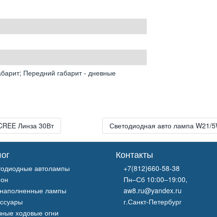
габарит; Передний габарит - дневные
CREE Линза 30Вт
Светодиодная авто лампа W21/5
лог
Контакты
тодиодные автолампы
+7(812)660-58-38
нон
Пн–Сб 10:00–19:00,
онаполненные лампы
aw8.ru@yandex.ru
ессуары
г.Санкт-Петербург
вные ходовые огни