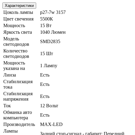
Характеристики
Цоколь лампы
p27-7w 3157
Цвет свечения
5500К
Мощность
15 Вт
Яркость света
1040 Люмен
Модель
SMD2835
светодиодов
Количество
15 Шт
светодиодов
Мощность
1 Лампу
указана на
Линза
Есть
Стабилизация
Есть
тока
Стабилизация
Есть
напряжения
Ток
12 Вольт
Обманка авто
Есть
компьютера
Производитель
MAX-LED
Лампы
Задний стоп-сигнал - габарит; Передний