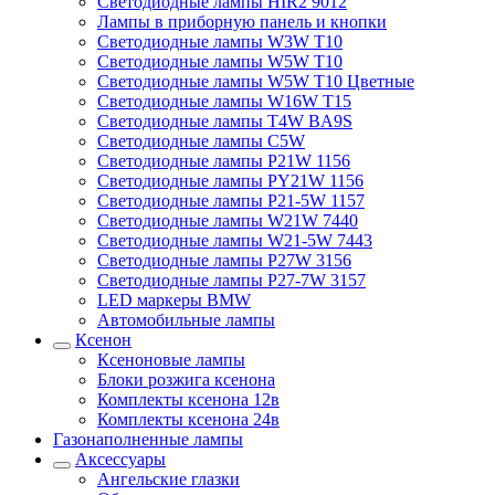
Светодиодные лампы HIR2 9012
Лампы в приборную панель и кнопки
Светодиодные лампы W3W T10
Светодиодные лампы W5W T10
Светодиодные лампы W5W T10 Цветные
Светодиодные лампы W16W T15
Светодиодные лампы T4W BA9S
Светодиодные лампы C5W
Светодиодные лампы P21W 1156
Светодиодные лампы PY21W 1156
Светодиодные лампы P21-5W 1157
Светодиодные лампы W21W 7440
Светодиодные лампы W21-5W 7443
Светодиодные лампы P27W 3156
Светодиодные лампы P27-7W 3157
LED маркеры BMW
Автомобильные лампы
Ксенон
Ксеноновые лампы
Блоки розжига ксенона
Комплекты ксенона 12в
Комплекты ксенона 24в
Газонаполненные лампы
Аксессуары
Ангельские глазки