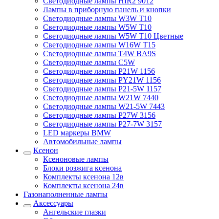
Светодиодные лампы HIR2 9012
Лампы в приборную панель и кнопки
Светодиодные лампы W3W T10
Светодиодные лампы W5W T10
Светодиодные лампы W5W T10 Цветные
Светодиодные лампы W16W T15
Светодиодные лампы T4W BA9S
Светодиодные лампы C5W
Светодиодные лампы P21W 1156
Светодиодные лампы PY21W 1156
Светодиодные лампы P21-5W 1157
Светодиодные лампы W21W 7440
Светодиодные лампы W21-5W 7443
Светодиодные лампы P27W 3156
Светодиодные лампы P27-7W 3157
LED маркеры BMW
Автомобильные лампы
Ксенон
Ксеноновые лампы
Блоки розжига ксенона
Комплекты ксенона 12в
Комплекты ксенона 24в
Газонаполненные лампы
Аксессуары
Ангельские глазки