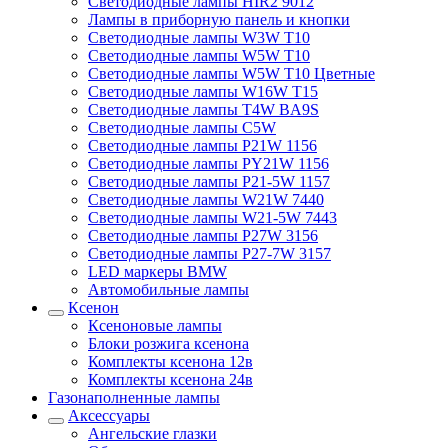
Светодиодные лампы HIR2 9012
Лампы в приборную панель и кнопки
Светодиодные лампы W3W T10
Светодиодные лампы W5W T10
Светодиодные лампы W5W T10 Цветные
Светодиодные лампы W16W T15
Светодиодные лампы T4W BA9S
Светодиодные лампы C5W
Светодиодные лампы P21W 1156
Светодиодные лампы PY21W 1156
Светодиодные лампы P21-5W 1157
Светодиодные лампы W21W 7440
Светодиодные лампы W21-5W 7443
Светодиодные лампы P27W 3156
Светодиодные лампы P27-7W 3157
LED маркеры BMW
Автомобильные лампы
Ксенон
Ксеноновые лампы
Блоки розжига ксенона
Комплекты ксенона 12в
Комплекты ксенона 24в
Газонаполненные лампы
Аксессуары
Ангельские глазки