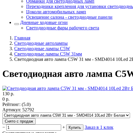
Обманки для светодиодных ламп
Переходники крепления для установки светодиодн
Цоколи автомобильных ламп
Освещение салона - светодиодные панели
Дневные ходовые огни
Светодиодные фары рабочего света
Главная
Светодиодные автолампы
Светодиодные лампы C5W
Светодиодные лампы C5W 31мм
Светодиодная авто лампа C5W 31 мм - SMD4014 10Led 2
Светодиодная авто лампа C5W
130
р.
0
р.
Рейтинг
:
(5.0)
Артикул
:
52792
Снято с продаж
−
+
Заказ в 1 клик
Купить