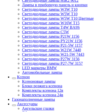
Светодиодные лампы HIR2 9012
Лампы в приборную панель и кнопки
Светодиодные лампы W3W T10
Светодиодные лампы W5W T10
Светодиодные лампы W5W T10 Цветные
Светодиодные лампы W16W T15
Светодиодные лампы T4W BA9S
Светодиодные лампы C5W
Светодиодные лампы P21W 1156
Светодиодные лампы PY21W 1156
Светодиодные лампы P21-5W 1157
Светодиодные лампы W21W 7440
Светодиодные лампы W21-5W 7443
Светодиодные лампы P27W 3156
Светодиодные лампы P27-7W 3157
LED маркеры BMW
Автомобильные лампы
Ксенон
Ксеноновые лампы
Блоки розжига ксенона
Комплекты ксенона 12в
Комплекты ксенона 24в
Газонаполненные лампы
Аксессуары
Ангельские глазки