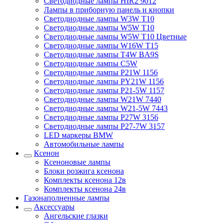
Светодиодные лампы HIR2 9012
Лампы в приборную панель и кнопки
Светодиодные лампы W3W T10
Светодиодные лампы W5W T10
Светодиодные лампы W5W T10 Цветные
Светодиодные лампы W16W T15
Светодиодные лампы T4W BA9S
Светодиодные лампы C5W
Светодиодные лампы P21W 1156
Светодиодные лампы PY21W 1156
Светодиодные лампы P21-5W 1157
Светодиодные лампы W21W 7440
Светодиодные лампы W21-5W 7443
Светодиодные лампы P27W 3156
Светодиодные лампы P27-7W 3157
LED маркеры BMW
Автомобильные лампы
Ксенон
Ксеноновые лампы
Блоки розжига ксенона
Комплекты ксенона 12в
Комплекты ксенона 24в
Газонаполненные лампы
Аксессуары
Ангельские глазки