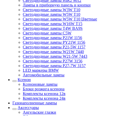
Светодиодные лампы HIR2 9012
Лампы в приборную панель и кнопки
Светодиодные лампы W3W T10
Светодиодные лампы W5W T10
Светодиодные лампы W5W T10 Цветные
Светодиодные лампы W16W T15
Светодиодные лампы T4W BA9S
Светодиодные лампы C5W
Светодиодные лампы P21W 1156
Светодиодные лампы PY21W 1156
Светодиодные лампы P21-5W 1157
Светодиодные лампы W21W 7440
Светодиодные лампы W21-5W 7443
Светодиодные лампы P27W 3156
Светодиодные лампы P27-7W 3157
LED маркеры BMW
Автомобильные лампы
Ксенон
Ксеноновые лампы
Блоки розжига ксенона
Комплекты ксенона 12в
Комплекты ксенона 24в
Газонаполненные лампы
Аксессуары
Ангельские глазки