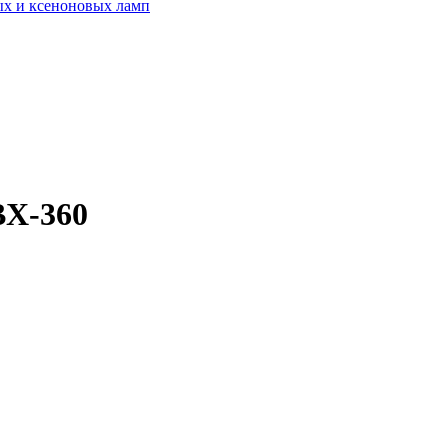
ых и ксеноновых ламп
BX-360