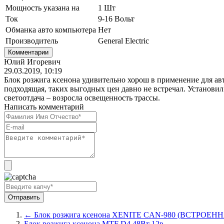
Мощность указана на
1 Шт
Ток
9-16 Вольт
Обманка авто компьютера
Нет
Производитель
General Electric
Комментарии
Юлий Игоревич
29.03.2019, 10:19
Блок розжига ксенона удивительно хорош в применение для ав
подходящая, таких выгодных цен давно не встречал. Установил
светоотдача – возросла освещенность трассы.
Написать комментарий
← Блок розжига ксенона XENITE CAN-980 (ВСТРОЕ
Блок розжига ксенона MTF D4 48Вт 12в →