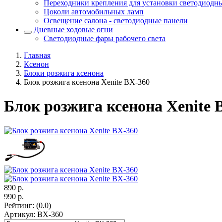
Переходники крепления для установки светодиодн
Цоколи автомобильных ламп
Освещение салона - светодиодные панели
Дневные ходовые огни
Светодиодные фары рабочего света
Главная
Ксенон
Блоки розжига ксенона
Блок розжига ксенона Xenite BX-360
Блок розжига ксенона Xenite 
890
р.
990
р.
Рейтинг
:
(0.0)
Артикул
:
BX-360